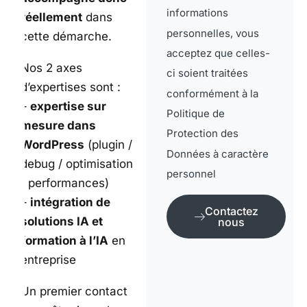
informations
réellement
dans
personnelles, vous
cette démarche.
acceptez que celles-
Nos 2 axes
ci soient traitées
d’expertises sont :
conformément à la
–
expertise sur
Politique de
mesure dans
Protection des
WordPress
(plugin /
Données à caractère
debug / optimisation
personnel
/ performances)
–
intégration de
Contactez
solutions IA et
nous
formation à l’IA
en
entreprise
Un premier contact