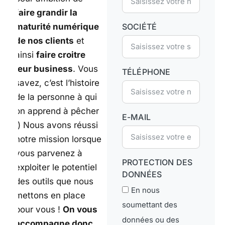
faire grandir la
maturité numérique
SOCIÉTÉ
de nos clients
et
ainsi
faire croitre
leur business
. Vous
TÉLÉPHONE
savez, c’est l’histoire
de la personne à qui
on apprend à pêcher
E-MAIL
;) Nous avons réussi
notre mission lorsque
vous parvenez à
PROTECTION DES
exploiter le potentiel
DONNÉES
des outils que nous
En nous
mettons en place
soumettant des
pour vous !
On vous
données ou des
accompagne donc