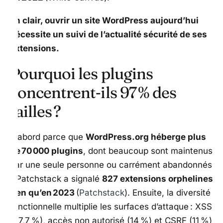
En clair, ouvrir un site WordPress aujourd’hui
nécessite un suivi de l’actualité sécurité de ses
extensions.
Pourquoi les plugins
concentrent‑ils 97 % des
failles ?
D’abord parce que
WordPress.org héberge plus
de 70 000 plugins
, dont beaucoup sont maintenus
par une seule personne ou carrément abandonnés
– Patchstack a signalé
827 extensions orphelines
rien qu’en 2023
(
Patchstack
). Ensuite, la diversité
fonctionnelle multiplie les surfaces d’attaque : XSS
(47,7 %), accès non autorisé (14 %) et CSRF (11 %)