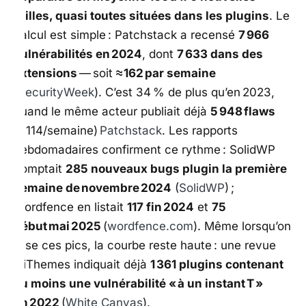
failles, quasi toutes situées dans les plugins
. Le
calcul est simple : Patchstack a recensé
7 966
vulnérabilités en 2024
, dont
7 633 dans des
extensions
— soit
≈ 162 par semaine
(
SecurityWeek
). C’est 34 % de plus qu’en 2023,
quand le même acteur publiait déjà
5 948 flaws
(≈ 114/semaine)
Patchstack
. Les rapports
hebdomadaires confirment ce rythme : SolidWP
comptait
285 nouveaux bugs plugin la première
semaine de novembre 2024
(
SolidWP
) ;
Wordfence en listait
117 fin 2024
et
75
début mai 2025
(
wordfence.com
). Même lorsqu’on
lisse ces pics, la courbe reste haute : une revue
d’iThemes indiquait déjà
1 361 plugins contenant
au moins une vulnérabilité « à un instant T »
en 2022
(
White Canvas
).