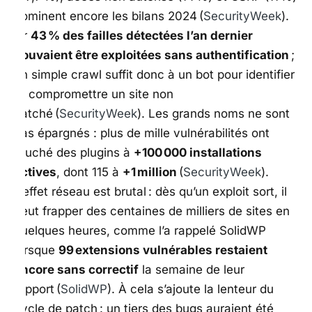
dominent encore les bilans 2024 (
SecurityWeek
).
Or
43 % des failles détectées l’an dernier
pouvaient être exploitées sans authentification
;
un simple crawl suffit donc à un bot pour identifier
et compromettre un site non
patché (
SecurityWeek
). Les grands noms ne sont
pas épargnés : plus de mille vulnérabilités ont
touché des plugins à
+100 000 installations
actives
, dont 115 à
+1 million
(
SecurityWeek
).
L’effet réseau est brutal : dès qu’un exploit sort, il
peut frapper des centaines de milliers de sites en
quelques heures, comme l’a rappelé SolidWP
lorsque
99 extensions vulnérables restaient
encore sans correctif
la semaine de leur
rapport (
SolidWP
). À cela s’ajoute la lenteur du
cycle de patch : un tiers des bugs auraient été