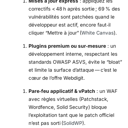
Mises à jour express
: appliquez les
correctifs < 48 h après sortie ; 69 % des
vulnérabilités sont patchées quand le
développeur est actif, encore faut‑il
cliquer “Mettre à jour” (
White Canvas
).
Plugins premium ou sur‑mesure
: un
développement interne, respectant les
standards OWASP ASVS, évite le “bloat”
et limite la surface d’attaque — c’est le
cœur de l’offre Webdigit.
Pare‑feu applicatif & vPatch
: un WAF
avec règles virtuelles (Patchstack,
Wordfence, Solid Security) bloque
l’exploitation tant que le patch officiel
n’est pas sorti (
SolidWP
).