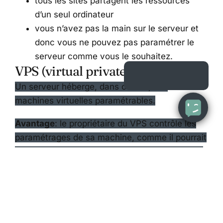
tous les sites partagent les ressources
d’un seul ordinateur
vous n’avez pas la main sur le serveur et
donc vous ne pouvez pas paramétrer le
serveur comme vous le souhaitez.
VPS (virtual private server)
Un serveur héberge, dans ce cas, des
machines virtuelles paramétrables.
Avantage
: le propriétaire du VPS contrôle les
paramétrages de sa machine, comme il pourrait
le faire avec un serveur dédié (cfr ci-dessous).
Inconvénient
: même si c’est dans une moindre
mesure par rapport aux mutualisés, vous
continuez à partager des ressources via des
techniques de virtualisation.