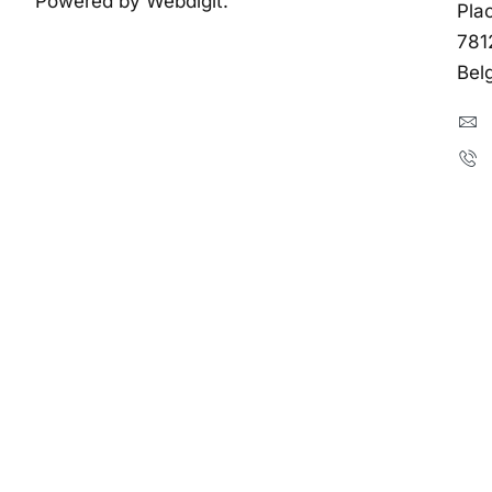
Powered by Webdigit.
Pla
781
Bel