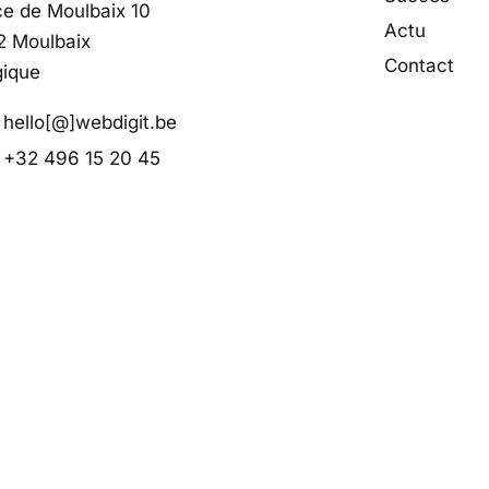
ce de Moulbaix 10
Actu
2 Moulbaix
Contact
gique
hello[@]webdigit.be
+32 496 15 20 45