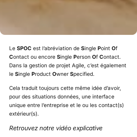
Le
SPOC
est l’abréviation de
S
ingle
P
oint
O
f
C
ontact ou encore
S
ingle
P
erson
O
f
C
ontact.
Dans la gestion de projet Agile, c’est également
le
S
ingle
P
roduct
O
wner
S
pecified.
Cela traduit toujours cette même idée d’avoir,
pour des situations données, une interface
unique entre l’entreprise et le ou les contact(s)
extérieur(s).
Retrouvez notre vidéo explicative